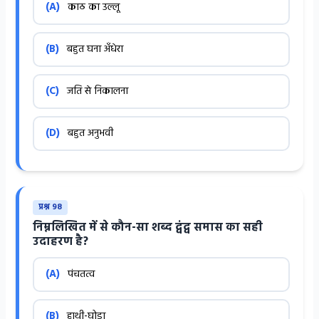
(A)
काठ का उल्लू
(B)
बहुत घना अँधेरा
(C)
जति से निकालना
(D)
बहुत अनुभवी
प्रश्न 98
निम्नलिखित में से कौन-सा शब्द द्वंद्व समास का सही
उदाहरण है?
(A)
पंचतत्व
(B)
हाथी-घोड़ा