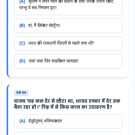
(A)
सुभाष ने अपने माल को बचाने के लिए अनेक उपाय किए;
परन्तु वे सब निष्फल हुए।
(B)
हां, मैं क्रिकेट खेलूँगा।
(C)
भारत की राजधानी दिल्ली से पहले क्या थी?
(D)
वाह! वाह! फिर साइकिल चलाइए!
प्रश्न 86
वाक्य 'वह कल देर से लौटा था, शायद दफ्तर में देर तक
बैठा रहा हो।' निम्न में से किस काल का उदाहरण है?
(A)
हेतुहेतुमद् भविष्यकाल