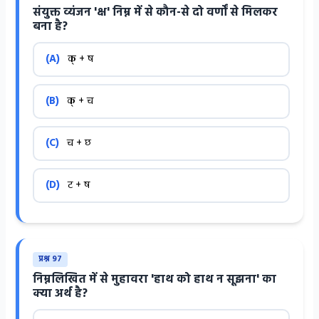
संयुक्त व्यंजन 'क्ष' निम्न में से कौन-से दो वर्णों से मिलकर
बना है?
(A)
क् + ष
(B)
क् + च
(C)
च + छ
(D)
ट + ष
प्रश्न 97
निम्नलिखित में से मुहावरा 'हाथ को हाथ न सूझना' का
क्या अर्थ है?