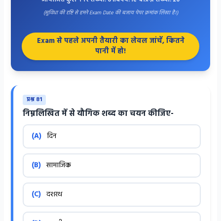
(सुविधा की दृष्टि से हमने Exam Date की बजाय पेपर क्रमांक लिखा है।)
Exam से पहले अपनी तैयारी का लेवल जांचें, कितने
पानी में हो!
प्रश्न 81
निम्नलिखित में से यौगिक शब्द का चयन कीजिए-
(A)
दिन
(B)
सामाजिक
(C)
दशरथ