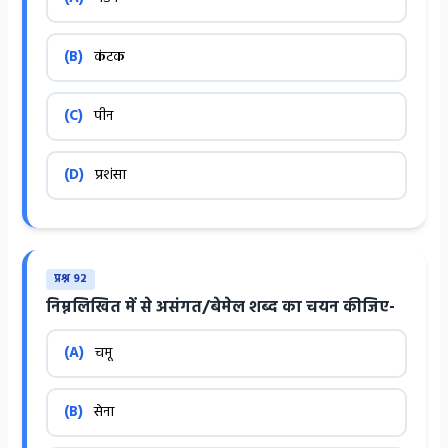
(B)
कंटक
(C)
पीन
(D)
प्रशंसा
प्रश्न 92
निम्नलिखित में से असंगत/बेमेल शब्द का चयन कीजिए-
(A)
चमू
(B)
सेना