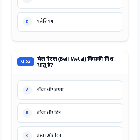
यत्नेशियम
D
बेल मेटल (Bell Metal) किसकी मिश्र
Q.53
धातु है?
ताँबा और जस्ता
A
ताँबा और टिन
B
जस्ता और टिन
C