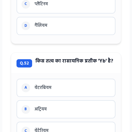
प्लैटिनम
C
गैलियम
D
किस तत्व का रासायनिक प्रतीक 'Yb' है?
Q.52
येटरबियम
A
अट्रियम
B
येटेरियम
C