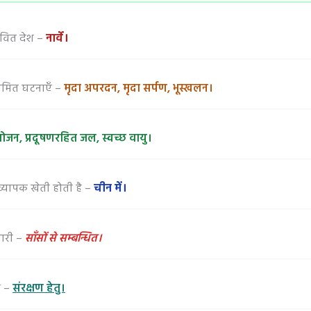
भावित देश –
नार्वे।
नियमित घटनाएँ –
मृदा अपरदन, मृदा सर्पण, भूस्खलन।
भोजन, प्रदूषणरहित जल, स्वच्छ वायु।
े व्यापक खेती होती है –
चीन में।
मारी –
साँसों से सम्बन्धित।
ण –
संरक्षण हेतु।