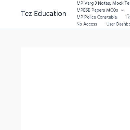
Skip
MP Varg 3 Notes, Mock Tes
to
MPESB Papers MCQs
Tez Education
content
MP Police Constable
शि
No Access
User Dashb