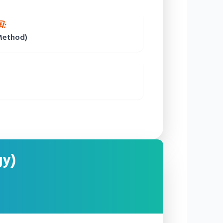
ि:
 Method)
gy)