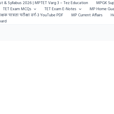
t & Syllabus 2026 | MPTET Varg 3 – Tez Education
MPGK Sup
TET Exam MCQs
TET Exam E-Notes
MP Home Gua
क्षक पात्रता परीक्षा वर्ग-3 YouTube PDF
MP Current Affairs
H
oard